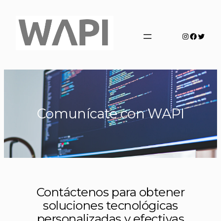
Saltar
al
contenido
Instagra
Facebo
Twitte
Comunícate con WAPI
Contáctenos para obtener
soluciones tecnológicas
personalizadas y efectivas